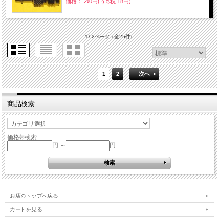
価格： 200円(うち税 18円)
1 / 2ページ
（全25件）
1
2
次へ
商品検索
価格帯検索
円 ～
円
お店のトップへ戻る
カートを見る