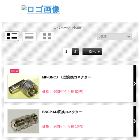
1 / 2ページ
（全25件）
1
2
次へ
NEW
MP-BNCJ L型変換コネクター
価格： 900円(うち税 82円)
BNCP-MJ変換コネクター
価格： 200円(うち税 18円)