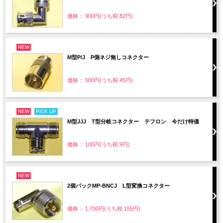
価格： 900円(うち税 82円)
NEW
M型P/J P側ネジ無しコネクター
価格： 500円(うち税 45円)
NEW
PICK UP
M型JJJ T型分岐コネクター テフロン 今だけ特価
価格： 100円(うち税 9円)
NEW
2個パックMP-BNCJ L型変換コネクター
価格： 1,700円(うち税 155円)