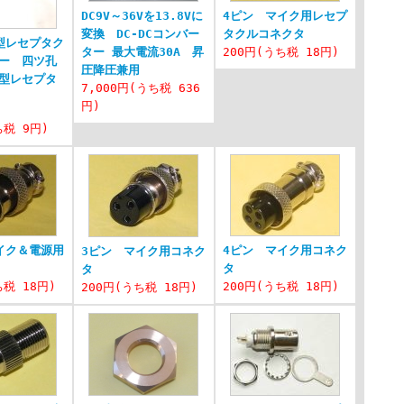
DC9V～36Vを13.8Vに
4ピン マイク用レセプ
変換 DC-DCコンバー
タクルコネクタ
型レセプタク
ター 最大電流30A 昇
200円(うち税 18円)
ー 四ツ孔
圧降圧兼用
型レセプタ
7,000円(うち税 636
円)
ち税 9円)
イク＆電源用
4ピン マイク用コネク
3ピン マイク用コネク
タ
タ
ち税 18円)
200円(うち税 18円)
200円(うち税 18円)