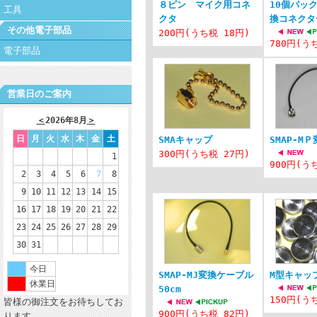
８ピン マイク用コネ
10個パック
工具
クタ
換コネクタ
その他電子部品
200円(うち税 18円)
780円(う
電子部品
営業日のご案内
＜
2026年8月
＞
日
月
火
水
木
金
土
SMAキャップ
SMAP-M
300円(うち税 27円)
1
900円(う
2
3
4
5
6
7
8
9
10
11
12
13
14
15
16
17
18
19
20
21
22
23
24
25
26
27
28
29
30
31
今日
SMAP-MJ変換ケーブル
M型キャッ
休業日
50cm
150円(う
皆様の御注文をお待ちしてお
900円(うち税 82円)
ります