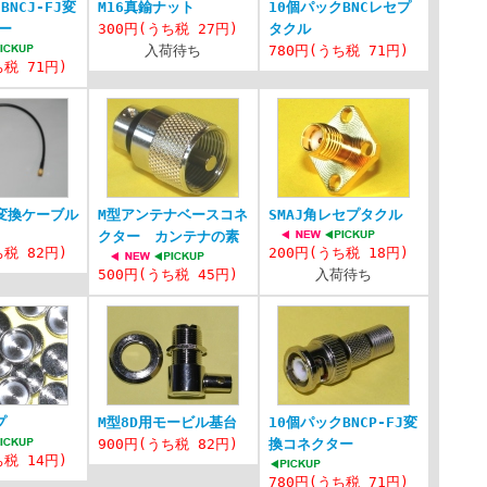
BNCJ-FJ変
M16真鍮ナット
10個パックBNCレセプ
ー
300円(うち税 27円)
タクル
入荷待ち
780円(うち税 71円)
ち税 71円)
Ｐ変換ケーブル
M型アンテナベースコネ
SMAJ角レセプタクル
クター カンテナの素
ち税 82円)
200円(うち税 18円)
500円(うち税 45円)
入荷待ち
プ
M型8D用モービル基台
10個パックBNCP-FJ変
900円(うち税 82円)
換コネクター
ち税 14円)
780円(うち税 71円)