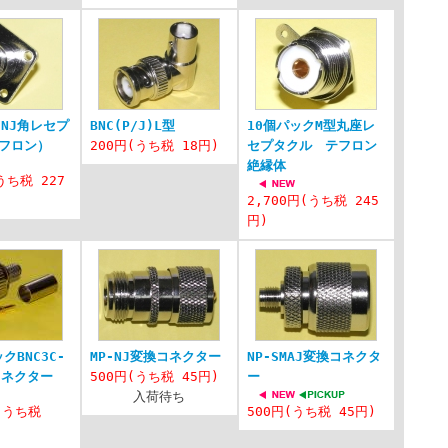
クNJ角レセプ
BNC(P/J)L型
10個パックM型丸座レ
フロン）
200円(うち税 18円)
セプタクル テフロン
絶縁体
うち税 227
2,700円(うち税 245
円)
クBNC3C-
MP-NJ変換コネクター
NP-SMAJ変換コネクタ
コネクター
500円(うち税 45円)
ー
入荷待ち
円(うち税
500円(うち税 45円)