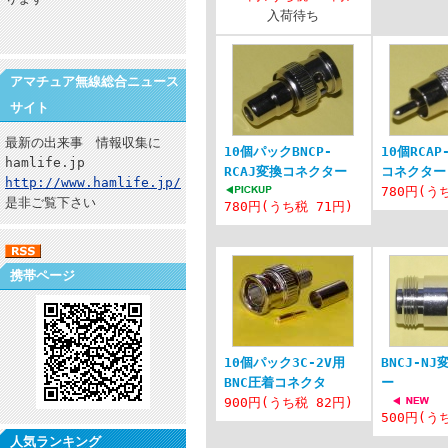
入荷待ち
アマチュア無線総合ニュース
サイト
最新の出来事 情報収集に
10個パックBNCP-
10個RCAP
hamlife.jp
RCAJ変換コネクター
コネクター
http://www.hamlife.jp/
780円(う
是非ご覧下さい
780円(うち税 71円)
携帯ページ
10個パック3C-2V用
BNCJ-N
BNC圧着コネクタ
ー
900円(うち税 82円)
500円(う
人気ランキング