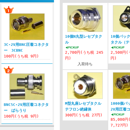
10個N丸型レセプタク
10個パッ
ル
タクル（テ
3C-2V用BNC圧着コネクタ
ー 3CBNC
2,700円(うち税 245
2,500円(
100円(うち税 9円)
円)
円)
入荷待ち
M型丸座レセプタクル
1000個パッ
BNC5C-2V用圧着コネクタ
テフロン絶縁体
2V用圧着
ー ばらうり
300円(うち税 27円)
100円(うち税 9円)
85,000
7,727円)