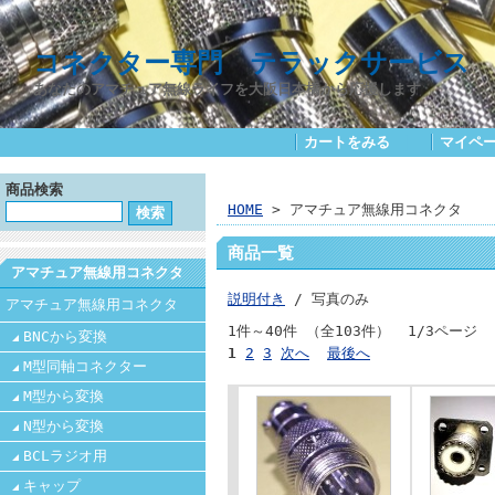
コネクター専門 テラックサービス
あなたのアマチュア無線ライフを大阪日本橋から応援します
カートをみる
｜
マイペ
商品検索
HOME
> アマチュア無線用コネクタ
商品一覧
アマチュア無線用コネクタ
説明付き
/ 写真のみ
アマチュア無線用コネクタ
1件～40件 （全103件） 1/3ページ
BNCから変換
1
2
3
次へ
最後へ
M型同軸コネクター
M型から変換
N型から変換
BCLラジオ用
キャップ