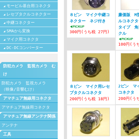
モービル基台用コネクタ
レセプタクルコネクター
８ピン マイク中継コ
廉価版 M
ネクター ネジ付き
ルコネクタ
中継コネクター
タイプ 角
SMAから変換
300円(うち税 27円)
クル
マイク用コネクタ
100円(う
DC-DCコンバーター
防犯カメラ 監視カメラ む
け
防犯カメラ 監視カメラ
2ピン マ
８ピン マイク用レセ
（映像/音響むけ）
コネクタ
プタクルコネクタ
アマチュア無線用コネクタ
200円(う
200円(うち税 18円)
アマチュア無線用コネクタ
アマチュア無線アンテナ関係
アンテナ
工具