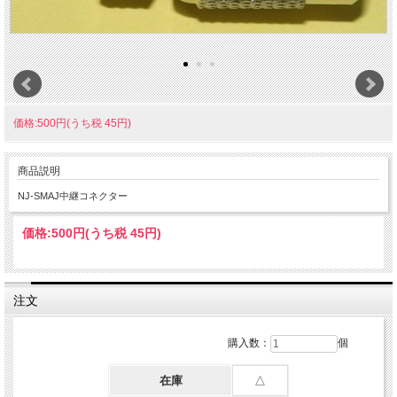
価格:500円(うち税 45円)
商品説明
NJ-SMAJ中継コネクター
価格:
500円
(うち税 45円)
注文
購入数：
個
在庫
△