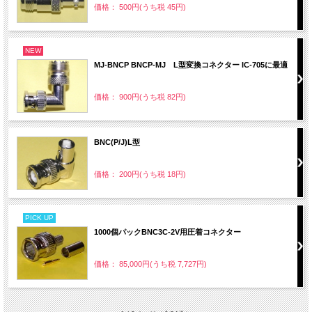
価格： 500円(うち税 45円)
NEW
MJ-BNCP BNCP-MJ L型変換コネクター IC-705に最適
価格： 900円(うち税 82円)
BNC(P/J)L型
価格： 200円(うち税 18円)
PICK UP
1000個パックBNC3C-2V用圧着コネクター
価格： 85,000円(うち税 7,727円)