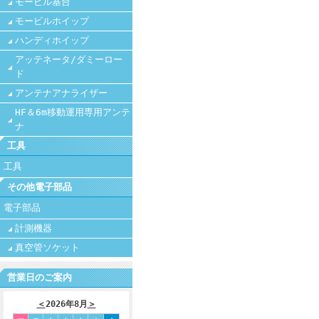
モービル基台
モービルホイップ
ハンディホイップ
アッテネータ/ダミーロー
ド
アンテナアナライザー
HF＆6m移動運用専用アンテ
ナ
工具
工具
その他電子部品
電子部品
計測機器
真空管ソケット
営業日のご案内
＜
2026年8月
＞