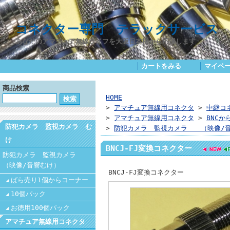
コネクター専門 テラックサービス
あなたのアマチュア無線ライフを大阪日本橋から応援します
カートをみる
｜
マイペ
商品検索
HOME
>
アマチュア無線用コネクタ
>
中継コ
>
アマチュア無線用コネクタ
>
BNCか
防犯カメラ 監視カメラ む
>
防犯カメラ 監視カメラ （映像/
け
BNCJ-FJ変換コネクター
防犯カメラ 監視カメラ
（映像/音響むけ）
BNCJ-FJ変換コネクター
ばら売り1個からコーナー
10個パック
お徳用100個パック
アマチュア無線用コネクタ