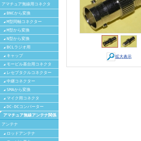
アマチュア無線用コネクタ
BNCから変換
M型同軸コネクター
M型から変換
N型から変換
BCLラジオ用
キャップ
拡大表示
モービル基台用コネクタ
レセプタクルコネクター
中継コネクター
SMAから変換
マイク用コネクタ
DC-DCコンバーター
アマチュア無線アンテナ関係
アンテナ
ロッドアンテナ