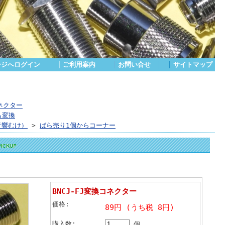
ージへログイン
｜
ご利用案内
｜
お問い合せ
｜
サイトマップ
ネクター
ら変換
音響むけ）
>
ばら売り1個からコーナー
BNCJ-FJ変換コネクター
価格:
89円 (うち税 8円)
購入数:
個