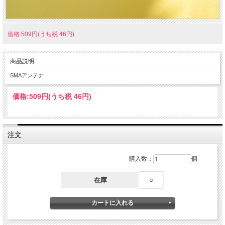
価格:509円(うち税 46円)
商品説明
SMAアンテナ
価格:
509円
(うち税 46円)
注文
購入数：
個
在庫
○