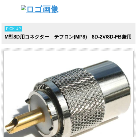
PICK UP
M型8D用コネクター テフロン(MP8) 8D-2V/8D-FB兼用